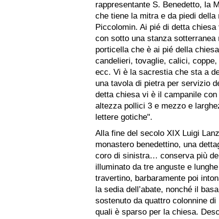
rappresentante S. Benedetto, la 
che tiene la mitra e da piedi dell
Piccolomin. Ai pié di detta chiesa 
con sotto una stanza sotterranea 
porticella che è ai pié della chiesa
candelieri, tovaglie, calici, coppe
ecc. Vi è la sacrestia che sta a de
una tavola di pietra per servizio d
detta chiesa vi è il campanile co
altezza pollici 3 e mezzo e larghez
lettere gotiche".
Alla fine del secolo XIX Luigi Lanz
monastero benedettino, una dettagl
coro di sinistra… conserva più del
illuminato da tre anguste e lunghe
travertino, barbaramente poi into
la sedia dell’abate, nonché il bas
sostenuto da quattro colonnine d
quali è sparso per la chiesa. Desce