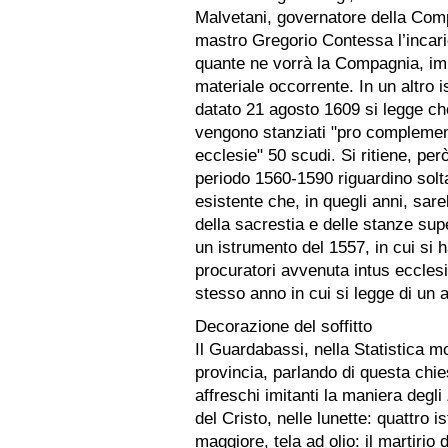
Malvetani, governatore della Comp
mastro Gregorio Contessa l’incari
quante ne vorrà la Compagnia, impe
materiale occorrente. In un altro 
datato 21 agosto 1609 si legge che
vengono stanziati "pro complemen
ecclesie" 50 scudi. Si ritiene, però
periodo 1560-1590 riguardino solta
esistente che, in quegli anni, sare
della sacrestia e delle stanze supe
un istrumento del 1557, in cui si h
procuratori avvenuta intus eccles
stesso anno in cui si legge di un 
Decorazione del soffitto
Il Guardabassi, nella Statistica m
provincia, parlando di questa chie
affreschi imitanti la maniera degli
del Cristo, nelle lunette: quattro is
maggiore, tela ad olio: il martirio