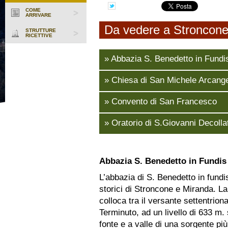
COME
ARRIVARE
Da vedere a Stroncon
STRUTTURE
RICETTIVE
»
Abbazia S. Benedetto in Fundi
»
Chiesa di San Michele Arcang
»
Convento di San Francesco
»
Oratorio di S.Giovanni Decolla
Abbazia S. Benedetto in Fundis
L’abbazia di S. Benedetto in fundis
storici di Stroncone e Miranda. La 
colloca tra il versante settentrio
Terminuto, ad un livello di 633 m. 
fonte e a valle di una sorgente p