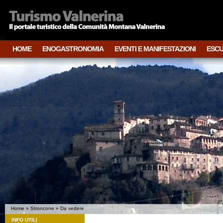
HOME
ENOGASTRONOMIA
EVENTI E MANIFESTAZIONI
ESCU
Home
»
Stroncone
» Da vedere
INFO UTILI