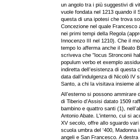
un angolo tra i più suggestivi di 
vuole fondata nel 1213 quando il S
questa di una ipotesi che trova s
Concezione nel quale Francesco a
nei primi tempi della Regola (ap
Innocenzo III nel 1210). Che il m
tempo lo afferma anche il Beato B
scriveva che "locus Stronconii ha
populum verbo et exemplo assidu
indiretta dell’esistenza di questa
data dall’indulgenza di Nicolò IV 
Santo, a chi la visitava insieme a
All’esterno si possono ammirare d
di Tiberio d’Assisi datato 1509 ra
bambino e quattro santi (1), nell’al
Antonio Abate. L’interno, cui si a
XV secolo, offre allo sguardo vari 
scuola umbra del ‘400, Madonna in
angeli e San Francesco. A destra del